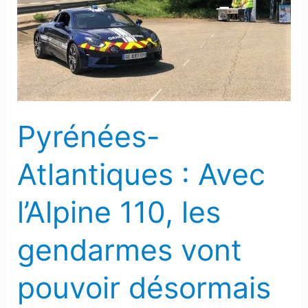
Avec
l’Alpine
110,
les
gendarmes
vont
Pyrénées-
pouvoir
désormais
Atlantiques : Avec
traquer
les
l’Alpine 110, les
grands
excès
gendarmes vont
de
vitesse
pouvoir désormais