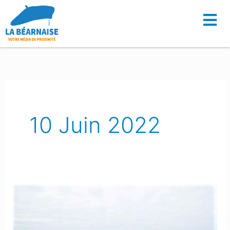
Aller
au
contenu
10 Juin 2022
Pyrénées-
Atlantiques
: