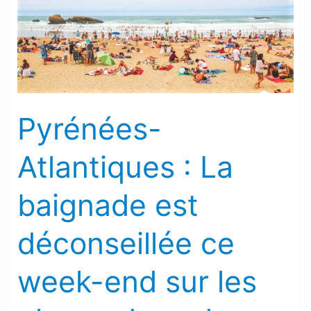
La
baignade
est
déconseillée
ce
week-
Pyrénées-
end
sur
Atlantiques : La
les
plages
baignade est
du
sud-
déconseillée ce
ouest
week-end sur les