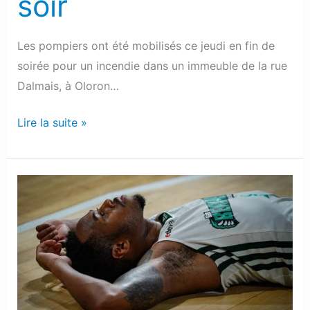
soir
Les pompiers ont été mobilisés ce jeudi en fin de
soirée pour un incendie dans un immeuble de la rue
Dalmais, à Oloron…
Lire la suite »
Basket
:
L’Elan
Béarnais
éliminé
aux
portes