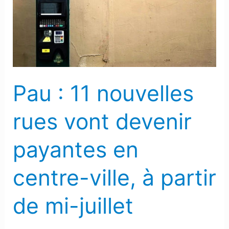
nouvelles
rues
vont
devenir
payantes
en
Pau : 11 nouvelles
centre-
ville,
rues vont devenir
à
partir
payantes en
de
mi-
centre-ville, à partir
juillet
de mi-juillet