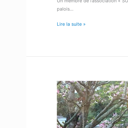
Un membre de l’association « SO
palois…
Lire la suite »
Bizanos
:
Cathy
est
à
la