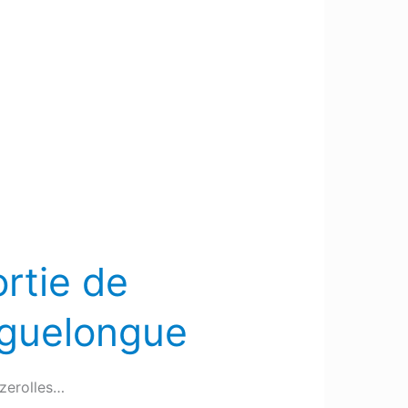
ortie de
Ayguelongue
azerolles…