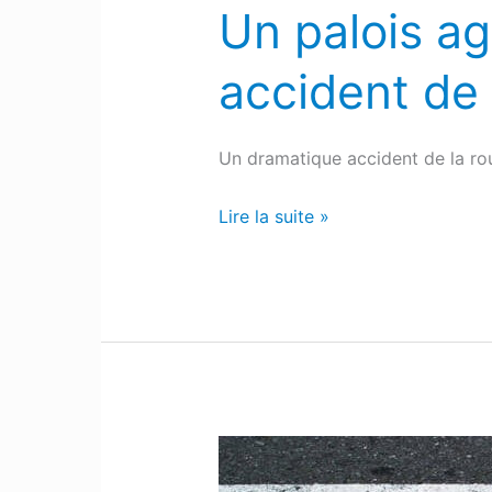
la
Un palois a
route
en
accident de 
Moselle
Un dramatique accident de la ro
Lire la suite »
Mazerolles
: