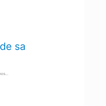
 de sa
anos…