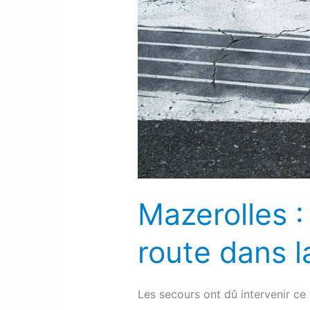
Une
voiture
fait
une
sortie
de
route
dans
la
zone
Mazerolles :
industrielle
d’Ayguelongue
route dans l
Les secours ont dû intervenir ce