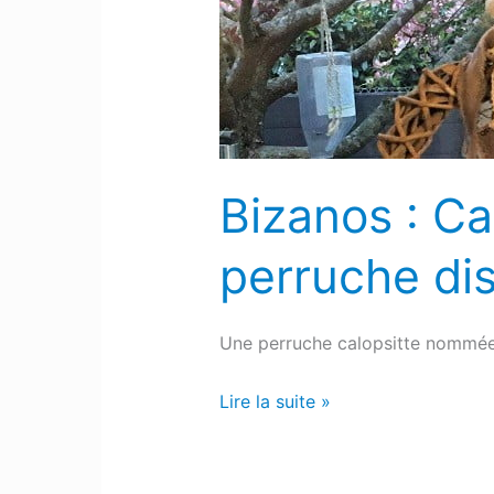
recherche
de
sa
perruche
disparue
Bizanos : Ca
perruche di
Une perruche calopsitte nommée «
Lire la suite »