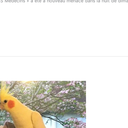
S Médecins » a été à nouveau menacé dans la nuit de diman