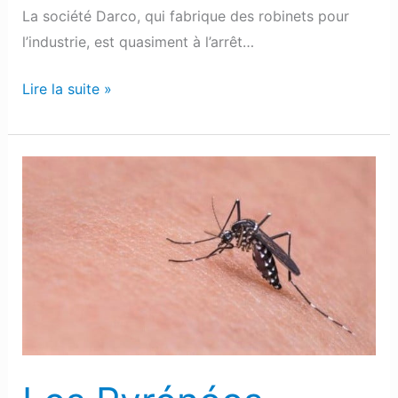
La société Darco, qui fabrique des robinets pour
l’industrie, est quasiment à l’arrêt…
Lire la suite »
Les
Pyrénées-
Atlantiques
placés
en
alerte
rouge
au
moustique