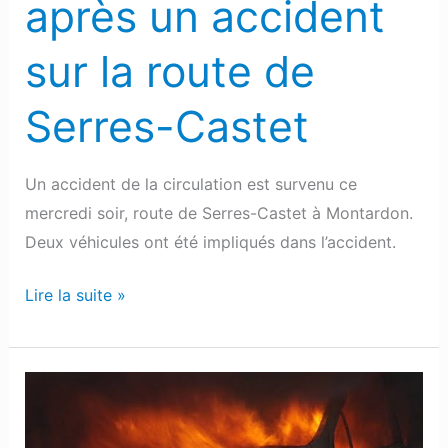
après un accident
sur la route de
Serres-Castet
Un accident de la circulation est survenu ce
mercredi soir, route de Serres-Castet à Montardon.
Deux véhicules ont été impliqués dans l’accident.
Lire la suite »
Pau
:
6