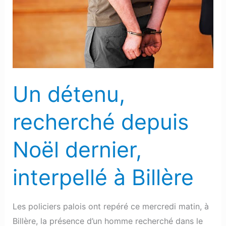
depuis
Noël
dernier,
interpellé
à
Billère
Un détenu,
recherché depuis
Noël dernier,
interpellé à Billère
Les policiers palois ont repéré ce mercredi matin, à
Billère, la présence d’un homme recherché dans le