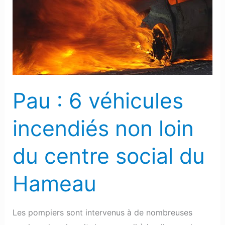
véhicules
incendiés
non
loin
du
centre
Pau : 6 véhicules
social
du
incendiés non loin
Hameau
du centre social du
Hameau
Les pompiers sont intervenus à de nombreuses