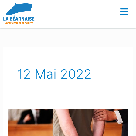
Aller
au
contenu
12 Mai 2022
Un
détenu,
recherché