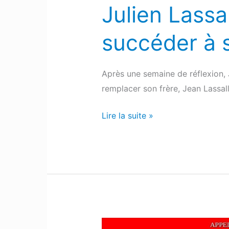
Julien Lassa
succéder à s
Après une semaine de réflexion, J
remplacer son frère, Jean Lassall
Lire la suite »
Landes