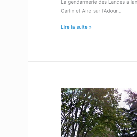
La gendarmerie des Landes a lan
Garlin et Aire-sur-l’Adour…
Lire la suite »
Lescar
:
Les
dalles
de
la