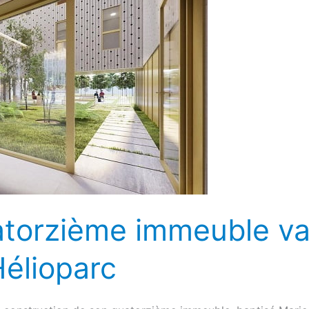
atorzième immeuble va
Hélioparc