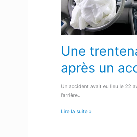
après
un
accident
sur
l’A65
Une trenten
après un acc
Un accident avait eu lieu le 22 av
l’arrière…
Lire la suite »