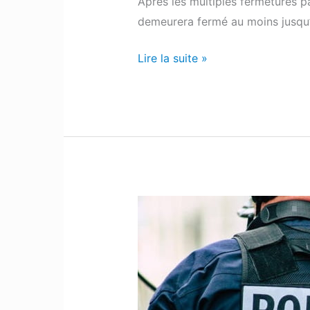
Après les multiples fermetures pa
demeurera fermé au moins jusqu’à
Lire la suite »
Un
homme
armé
signalé
dans
les