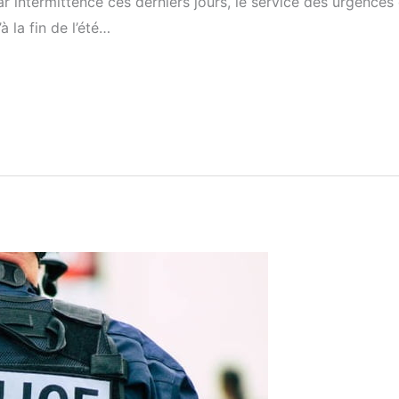
r intermittence ces derniers jours, le service des urgences 
 la fin de l’été…