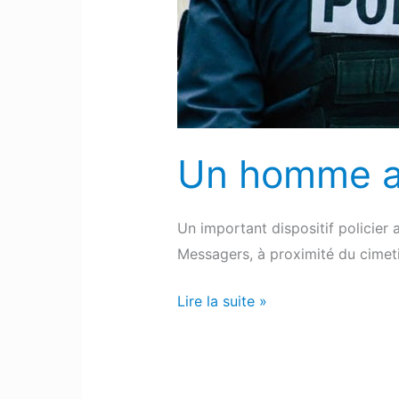
rues
de
Pau
Un homme ar
Un important dispositif policier 
Messagers, à proximité du cimet
Lire la suite »