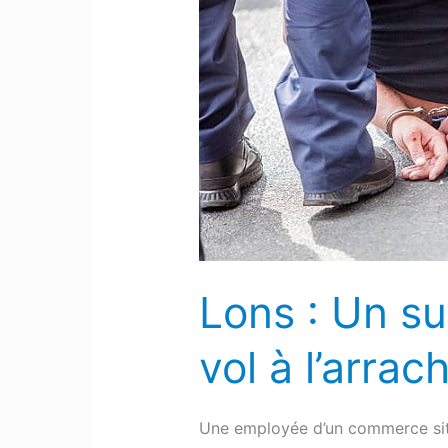
Un
suspect
interpellé
pour
tentative
de
vol
à
l’arraché
sur
Lons : Un su
le
parking
vol à l’arra
d’un
magasin
Une employée d’un commerce situ