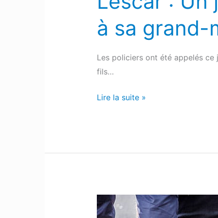
Lescar : Un
à sa grand-
Les policiers ont été appelés ce 
fils…
Lire la suite »
Lons
: