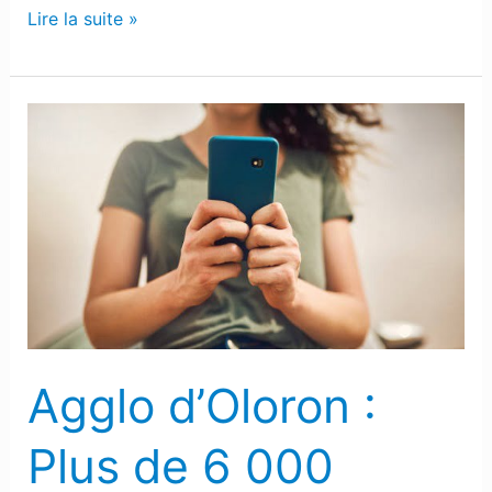
Lire la suite »
Agglo
d’Oloron
:
Plus
de
6
000
clients
d’Orange
Agglo d’Oloron :
impactés
par
Plus de 6 000
une