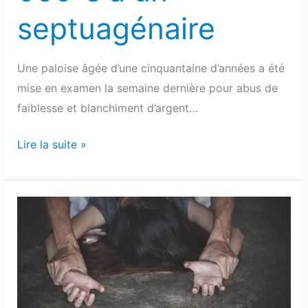
septuagénaire
Une paloise âgée d’une cinquantaine d’années a été
mise en examen la semaine dernière pour abus de
faiblesse et blanchiment d’argent…
Lire la suite »
Lons
:
Plusieurs
plaintes
déposées
pour