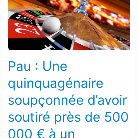
Une
quinquagénaire
soupçonnée
d’avoir
soutiré
près
de
Pau : Une
500
000
quinquagénaire
€
à
soupçonnée d’avoir
un
septuagénaire
soutiré près de 500
000 € à un