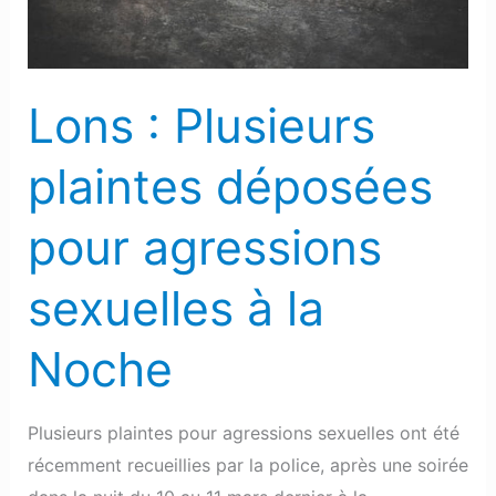
agressions
sexuelles
à
Lons : Plusieurs
la
Noche
plaintes déposées
pour agressions
sexuelles à la
Noche
Plusieurs plaintes pour agressions sexuelles ont été
récemment recueillies par la police, après une soirée