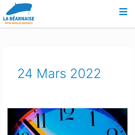
Aller
au
contenu
24 Mars 2022
Ce
week-
end,