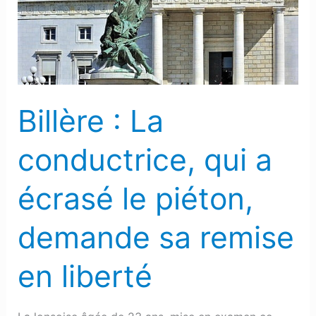
qui
a
écrasé
le
piéton,
Billère : La
demande
sa
conductrice, qui a
remise
en
écrasé le piéton,
liberté
demande sa remise
en liberté