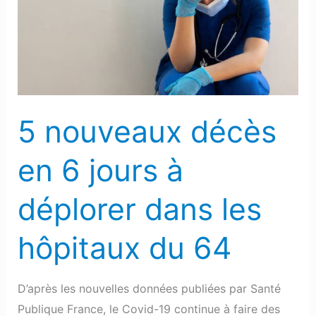
en
6
jours
à
déplorer
dans
5 nouveaux décès
les
hôpitaux
en 6 jours à
du
64
déplorer dans les
hôpitaux du 64
D’après les nouvelles données publiées par Santé
Publique France, le Covid-19 continue à faire des