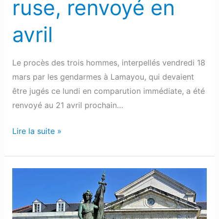
ruse, renvoyé en
avril
avril
Le procès des trois hommes, interpellés vendredi 18
mars par les gendarmes à Lamayou, qui devaient
être jugés ce lundi en comparution immédiate, a été
renvoyé au 21 avril prochain…
Lire la suite »
Billère
:
La
conductrice,