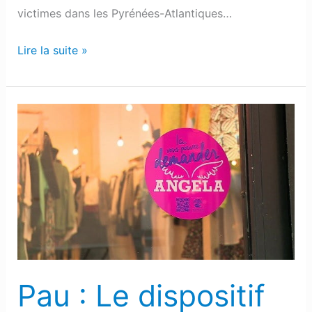
victimes dans les Pyrénées-Atlantiques…
Lire la suite »
Pau
:
Le
dispositif
« Où
est
Angela
? »
se
Pau : Le dispositif
déploie