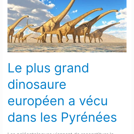
grand
dinosaure
européen
a
vécu
dans
les
Le plus grand
Pyrénées
dinosaure
européen a vécu
dans les Pyrénées