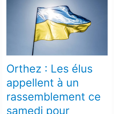
Orthez
:
Les
élus
appellent
à
un
rassemblement
ce
Orthez : Les élus
samedi
pour
appellent à un
soutenir
l’Ukraine
rassemblement ce
samedi pour