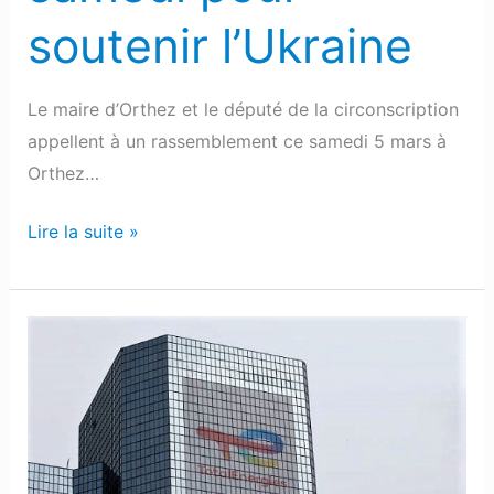
soutenir l’Ukraine
Le maire d’Orthez et le député de la circonscription
appellent à un rassemblement ce samedi 5 mars à
Orthez…
Lire la suite »
TotalEnergies
condamne
la
Russie
et
se