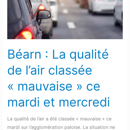
qualité
de
l’air
classée
« mauvaise »
ce
Béarn : La qualité
mardi
et
de l’air classée
mercredi
« mauvaise » ce
mardi et mercredi
La qualité de l’air a été classée « mauvaise » ce
mardi sur l’agglomération paloise. La situation ne