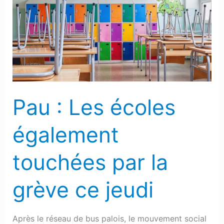
Les
écoles
également
touchées
par
la
grève
Pau : Les écoles
ce
jeudi
également
touchées par la
grève ce jeudi
Après le réseau de bus palois, le mouvement social