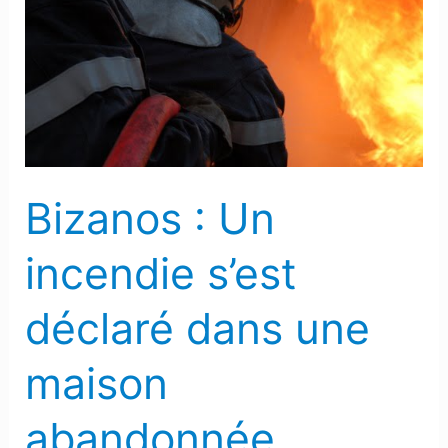
Un
incendie
s’est
déclaré
dans
une
maison
Bizanos : Un
abandonnée
incendie s’est
déclaré dans une
maison
abandonnée