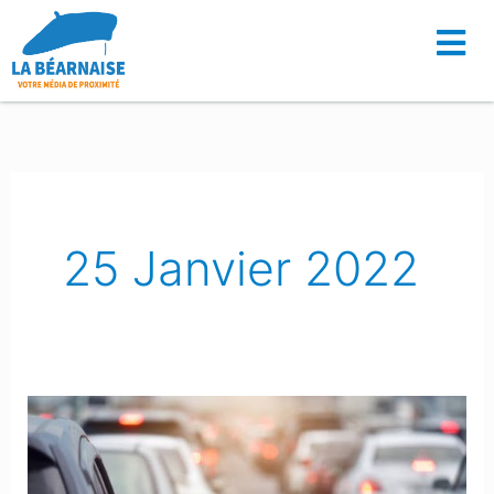
Aller
au
contenu
25 Janvier 2022
Béarn
:
La