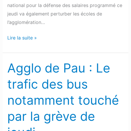
national pour la défense des salaires programmé ce
jeudi va également perturber les écoles de
l’agglomération…
Lire la suite »
Agglo de Pau : Le
Agglo
de
trafic des bus
Pau
:
notamment touché
Le
trafic
par la grève de
des
bus