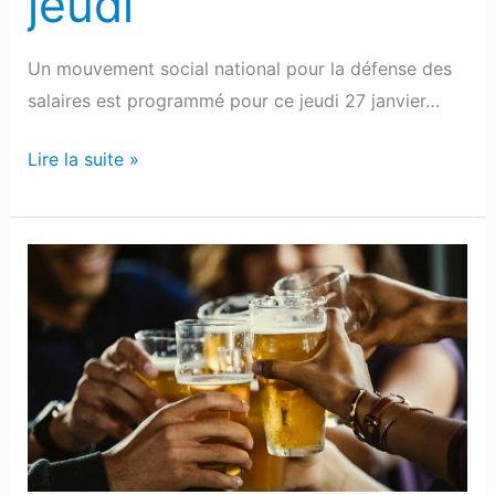
jeudi
notamment
touché
par
Un mouvement social national pour la défense des
la
salaires est programmé pour ce jeudi 27 janvier…
grève
Lire la suite »
de
jeudi
Barétous
:
L’augmentation
d’alcool
et
de
cannabis
chez