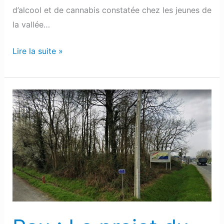
d’alcool et de cannabis constatée chez les jeunes de
la vallée…
Lire la suite »
Pau
:
Le
projet
du
village
artisanal
ne
fait