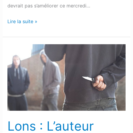
devrait pas s’améliorer ce mercredi…
Lire la suite »
Lons
:
L’auteur
présumé
des
deux
coups
de
couteau
Lons : L’auteur
toujours