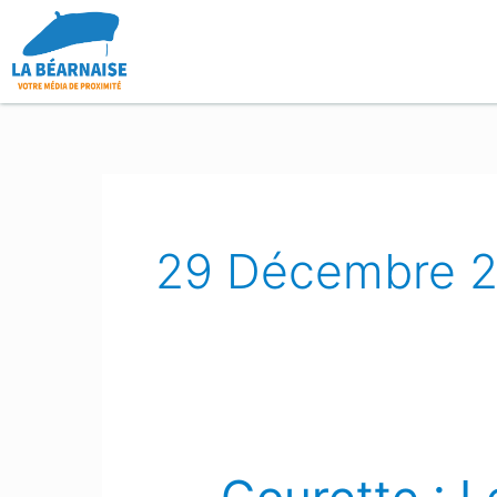
Aller
au
contenu
29 Décembre 
Gourette