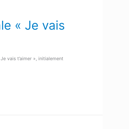
e « Je vais
 vais t’aimer », initialement