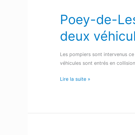
Poey-de-Les
Poey-
de-
deux véhicul
Lescar
:
Un
Les pompiers sont intervenus ce 
nouvel
véhicules sont entrés en collisio
accident
entre
Lire la suite »
deux
véhicules
sur
la
D817