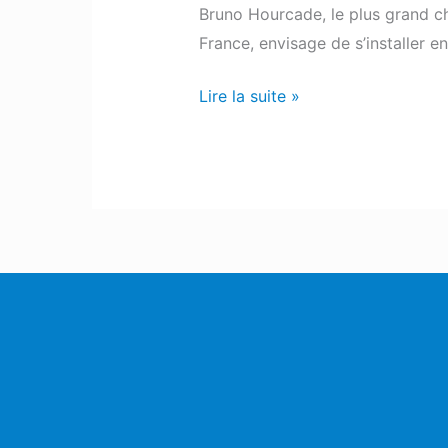
Bruno Hourcade, le plus grand ch
France, envisage de s’installer 
Lire la suite »