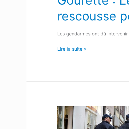
Gourette : 
:
rescousse po
Les
gendarmes
appelés
Les gendarmes ont dû intervenir 
à
la
Lire la suite »
rescousse
pour
faire
la
circulation
Pass
sanitaire
: