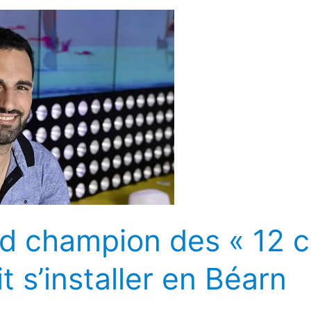
nd champion des « 12 
t s’installer en Béarn