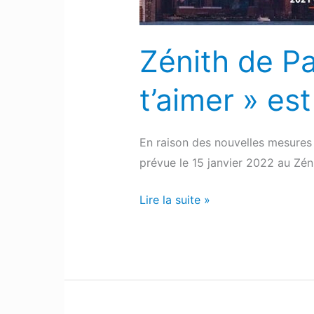
vais
t’aimer »
est
Zénith de Pa
reportée
t’aimer » es
En raison des nouvelles mesures 
prévue le 15 janvier 2022 au Zén
Lire la suite »