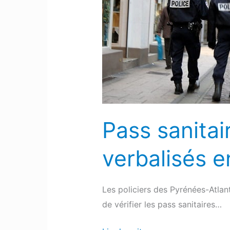
3
établissements
et
4
clients
verbalisés
en
deux
Pass sanitai
jours
dans
verbalisés e
le
64
Les policiers des Pyrénées-Atlan
de vérifier les pass sanitaires…