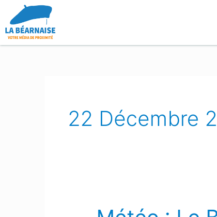
Aller
au
contenu
22 Décembre 
Météo