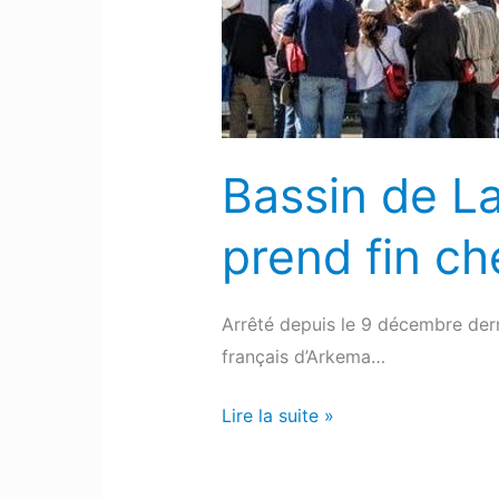
de
grève
prend
fin
chez
Arkéma
Bassin de L
prend fin c
Arrêté depuis le 9 décembre dern
français d’Arkema…
Lire la suite »