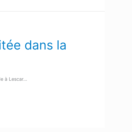
itée dans la
le à Lescar…