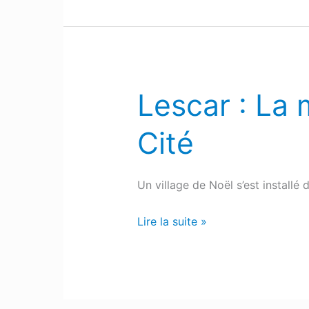
Lescar : La 
Lescar
:
Cité
La
magie
de
Un village de Noël s’est install
Noël
s’est
Lire la suite »
invitée
dans
la
Cité