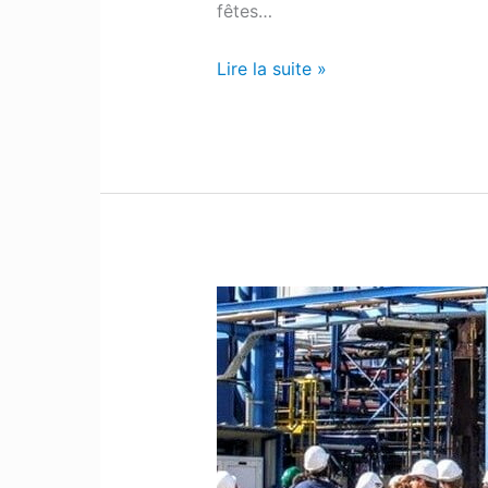
fêtes…
Lire la suite »
Bassin
de
Lacq
:
Le
mouvement