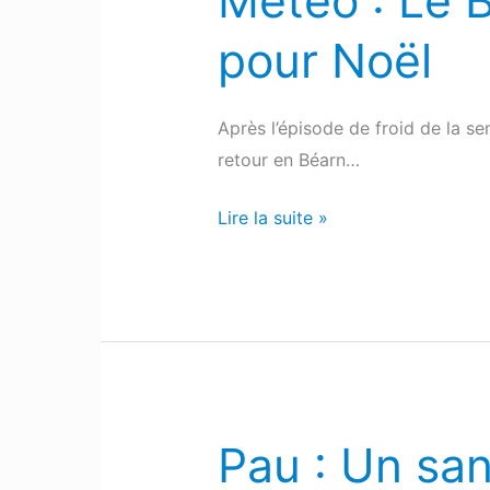
Météo : Le 
:
pour Noël
Le
Béarn,
pas
Après l’épisode de froid de la se
totalement
retour en Béarn…
au
balcon
Lire la suite »
pour
Noël
Pau : Un san
Pau
: