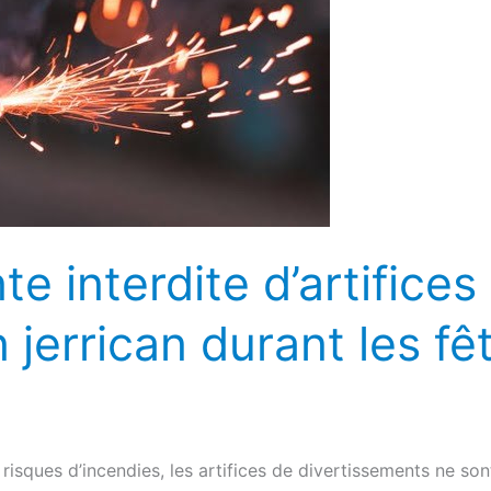
e interdite d’artifices
 jerrican durant les fê
risques d’incendies, les artifices de divertissements ne son