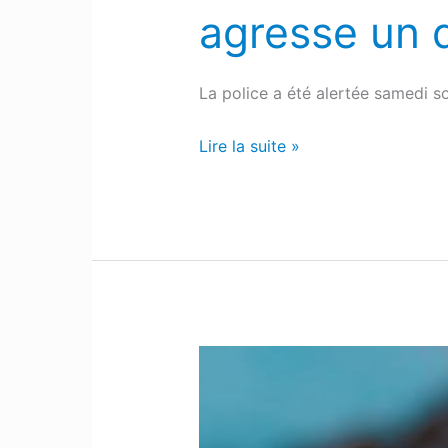
agresse un 
Un
sans
abri
La police a été alertée samedi s
passe
par
Lire la suite »
le
balcon
et
agresse
un
des
amis
Achat
de
et
son
vente
hôte
interdite