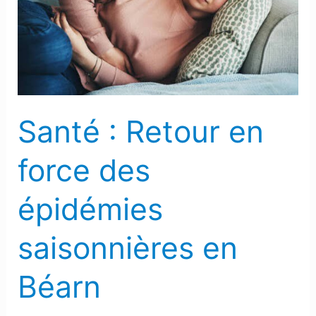
en
force
des
épidémies
saisonnières
en
Santé : Retour en
Béarn
force des
épidémies
saisonnières en
Béarn