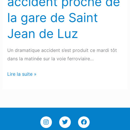
accident proche de
de
Luz
la gare de Saint
Jean de Luz
Un dramatique accident s’est produit ce mardi tôt
dans la matinée sur la voie ferroviaire…
Lire la suite »
I
T
F
n
w
a