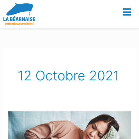
Aller
au
contenu
12 Octobre 2021
Santé
:
Retour