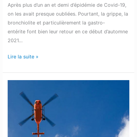
Après plus d’un an et demi d’épidémie de Covid-19,
on les avait presque oubliées. Pourtant, la grippe, la
bronchiolite et particulièrement la gastro-
entérite font bien leur retour en ce début d’automne
2021…
Lire la suite »
Vallée
d’Ossau
:
Une
génisse
secourue