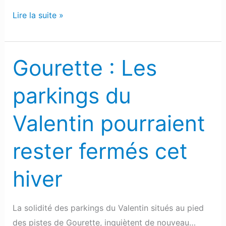
Lire la suite »
Gourette : Les
Gourette
:
parkings du
Les
parkings
Valentin pourraient
du
Valentin
rester fermés cet
pourraient
rester
hiver
fermés
cet
hiver
La solidité des parkings du Valentin situés au pied
des pistes de Gourette, inquiètent de nouveau…