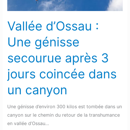
après
3
jours
Vallée d’Ossau :
coincée
dans
Une génisse
un
canyon
secourue après 3
jours coincée dans
un canyon
Une génisse d’environ 300 kilos est tombée dans un
canyon sur le chemin du retour de la transhumance
en vallée d’Ossau…