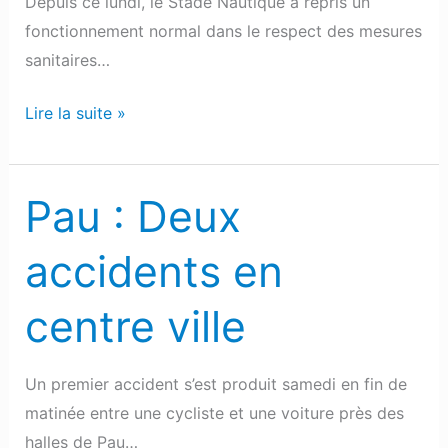
Depuis ce lundi, le Stade Nautique a repris un
stade
fonctionnement normal dans le respect des mesures
nautique
sanitaires…
Lire la suite »
Pau : Deux
Pau
:
accidents en
Deux
accidents
centre ville
en
centre
ville
Un premier accident s’est produit samedi en fin de
matinée entre une cycliste et une voiture près des
halles de Pau…