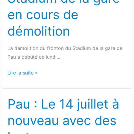
fronton
en cours de
du
Stadium
démolition
de
la
gare
La démolition du fronton du Stadium de la gare de
en
Pau a débuté ce lundi…
cours
de
Lire la suite »
démolition
Pau : Le 14 juillet à
Pau
:
nouveau avec des
Le
14