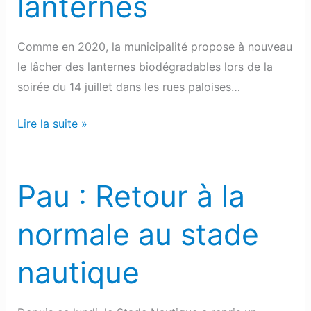
lanternes
juillet
à
nouveau
Comme en 2020, la municipalité propose à nouveau
avec
le lâcher des lanternes biodégradables lors de la
des
soirée du 14 juillet dans les rues paloises…
lanternes
Lire la suite »
Pau : Retour à la
Pau
:
normale au stade
Retour
à
nautique
la
normale
au