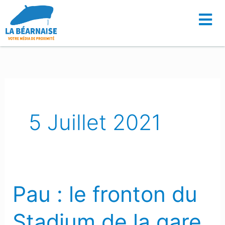
Aller
au
contenu
5 Juillet 2021
Pau : le fronton du
Pau
:
Stadium de la gare
le