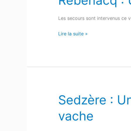
Rébénacq : U
:
Un
Les secours sont intervenus ce 
véhicule
fait
Lire la suite »
une
sortie
de
route
Sedzère : Un
Sedzère
:
vache
Un
agriculteur
percuté