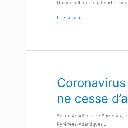
Un agriculteur a été heurté par 
par
une
Lire la suite »
vache
Coronavirus
Coronavirus
:
ne cesse d’
Le
nombre
de
Selon l’Académie de Bordeaux, de
classes
Pyrénées-Atlantiques…