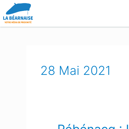
Aller
au
contenu
28 Mai 2021
Rébénacq