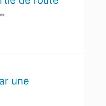
rtie de route
nacq…
ar une