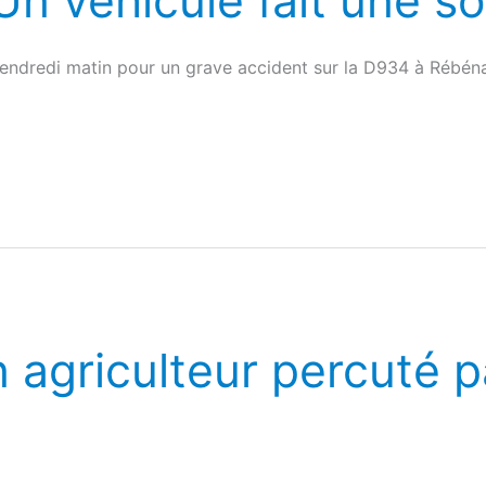
n véhicule fait une so
vendredi matin pour un grave accident sur la D934 à Rébé
 agriculteur percuté p