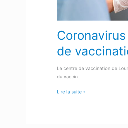
centre
de
vaccination
de
Coronavirus
Lourdes
de vaccinat
Le centre de vaccination de Lour
du vaccin…
Lire la suite »