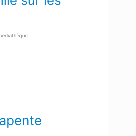
lle sur les
 médiathèque…
rapente