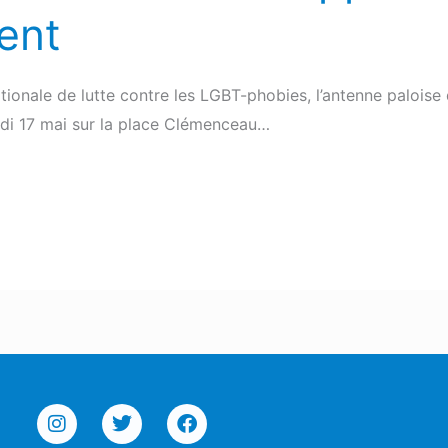
ent
ationale de lutte contre les LGBT-phobies, l’antenne paloise 
undi 17 mai sur la place Clémenceau…
I
T
F
n
w
a