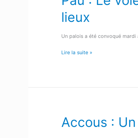
Pau : Le vole
:
lieux
Le
voleur
oublie
Un palois a été convoqué mardi 
son
portefeuille
Lire la suite »
sur
les
lieux
Accous : Un
Accous
:
Un