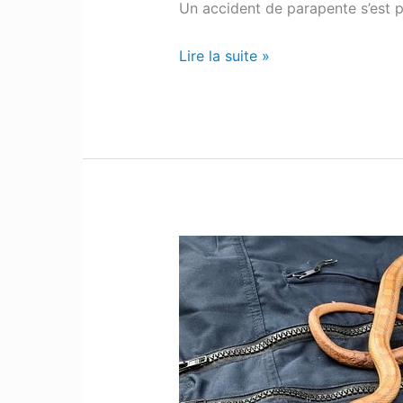
Un accident de parapente s’est p
grave
accident
Lire la suite »
de
parapente
Pau
:
Une
couleuvre
retrouvée
près