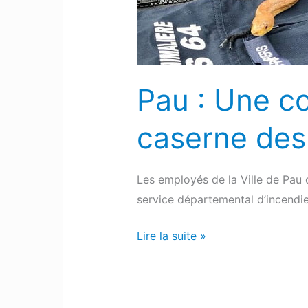
de
la
caserne
des
pompiers
Pau : Une co
caserne des
Les employés de la Ville de Pau 
service départemental d’incendi
Lire la suite »