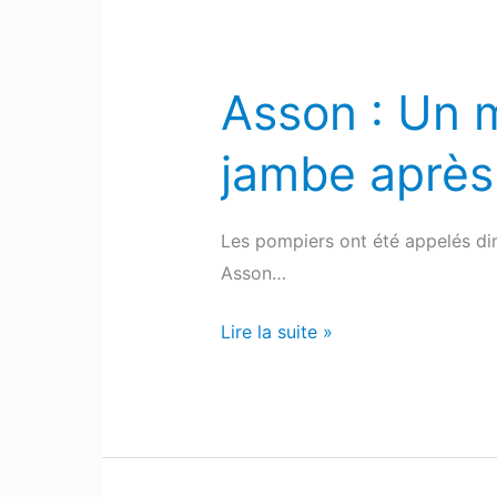
Asson : Un 
Asson
:
jambe après
Un
motard
grièvement
Les pompiers ont été appelés di
blessé
Asson…
à
la
Lire la suite »
jambe
après
une
chute