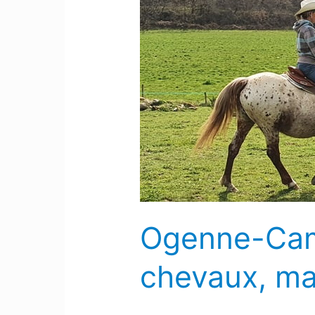
Camptort
:
Une
pension
pour
les
chevaux,
mais
pas
que…
Ogenne-Camp
chevaux, ma