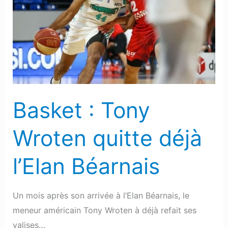
Wroten
quitte
déjà
l’Elan
Béarnais
Basket : Tony
Wroten quitte déjà
l’Elan Béarnais
Un mois après son arrivée à l’Elan Béarnais, le
meneur américain Tony Wroten à déjà refait ses
valises…