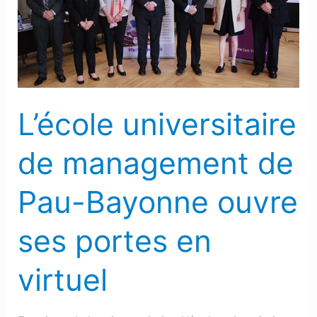
de
Pau-
Bayonne
ouvre
ses
portes
L’école universitaire
en
de management de
virtuel
Pau-Bayonne ouvre
ses portes en
virtuel