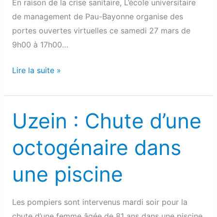
En raison de la crise sanitaire, L’école universitaire
de management de Pau-Bayonne organise des
portes ouvertes virtuelles ce samedi 27 mars de
9h00 à 17h00…
Lire la suite »
Uzein : Chute d’une
Uzein
:
octogénaire dans
Chute
d’une
une piscine
octogénaire
dans
une
Les pompiers sont intervenus mardi soir pour la
piscine
chute d’une femme âgée de 81 ans dans une piscine