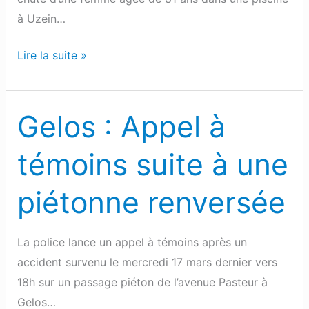
à Uzein…
Lire la suite »
Gelos : Appel à
Gelos
:
témoins suite à une
Appel
à
piétonne renversée
témoins
suite
à
La police lance un appel à témoins après un
une
accident survenu le mercredi 17 mars dernier vers
piétonne
18h sur un passage piéton de l’avenue Pasteur à
renversée
Gelos…