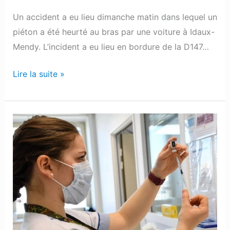
heurté
par
Un accident a eu lieu dimanche matin dans lequel un
une
piéton a été heurté au bras par une voiture à Idaux-
voiture
Mendy. L’incident a eu lieu en bordure de la D147…
Lire la suite »
Coronavirus
:
Les
chiffres
du
lundi
8
mars