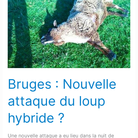
Bruges
:
Nouvelle
attaque
du
loup
hybride
?
Bruges : Nouvelle
attaque du loup
hybride ?
Une nouvelle attaque a eu lieu dans la nuit de