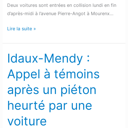
Deux voitures sont entrées en collision lundi en fin
d’après-midi à l’avenue Pierre-Angot à Mourenx…
Lire la suite »
Idaux-Mendy :
Idaux-
Mendy
Appel à témoins
:
Appel
après un piéton
à
témoins
heurté par une
après
un
voiture
piéton