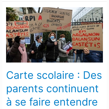
Carte
scolaire
:
Des
parents
continuent
à
se
faire
Carte scolaire : Des
entendre
avant
parents continuent
le
verdict
à se faire entendre