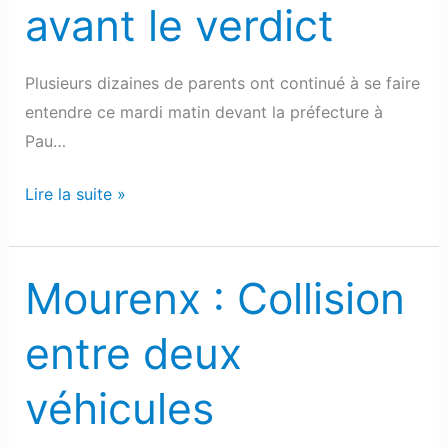
avant le verdict
Plusieurs dizaines de parents ont continué à se faire
entendre ce mardi matin devant la préfecture à
Pau…
Lire la suite »
Mourenx : Collision
Mourenx
:
entre deux
Collision
entre
véhicules
deux
véhicules