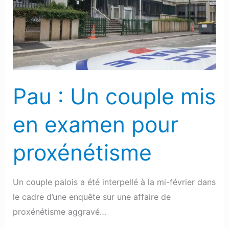
couple
mis
en
examen
pour
proxénétisme
Pau : Un couple mis
en examen pour
proxénétisme
Un couple palois a été interpellé à la mi-février dans
le cadre d’une enquête sur une affaire de
proxénétisme aggravé…