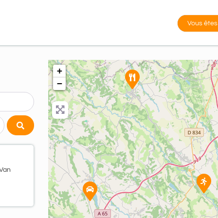
Vous êtes
+
−
Search
 Van