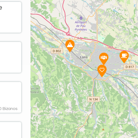
e
 Bizanos