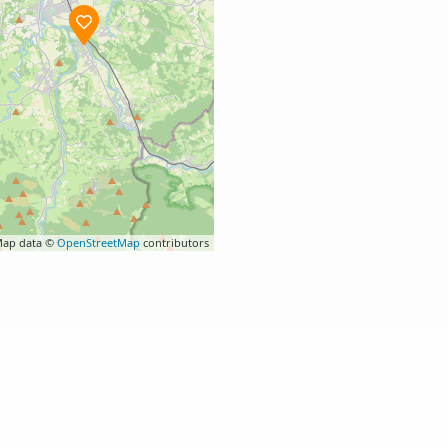
ap data ©
OpenStreetMap
contributors