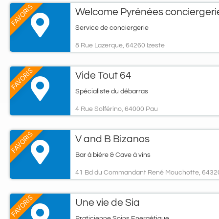
FAVORIS
Welcome Pyrénées conciergeri
Service de conciergerie
8 Rue Lazerque, 64260 Izeste
FAVORIS
Vide Tout 64
Spécialiste du débarras
4 Rue Solférino, 64000 Pau
FAVORIS
V and B Bizanos
Bar à bière & Cave à vins
41 Bd du Commandant René Mouchotte, 64320
FAVORIS
Une vie de Sia
Praticienne Soins Energétique