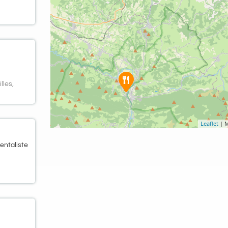
lles,
Leaflet
| M
entaliste