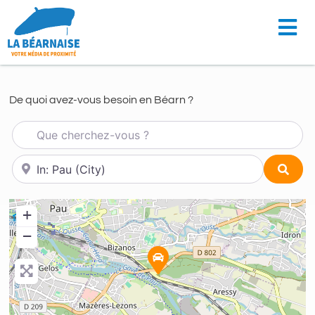
De quoi avez-vous besoin en Béarn ?
Que cherchez-vous ?
À proximité de...
Sear
+
−